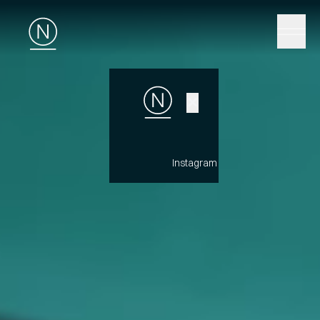
✕
Instagram
LinkedIn
YouTub
NOSOTROS
Volver al
resumen
CARRERAS
Internationa
NEWSROOM
UK
English