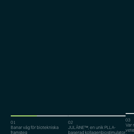
0
3
0
1
0
2
Var 
Banar väg för biotekniska
JULÄINE™, en unik PLLA-
vete
framsteg
baserad kollagenbiostimulator