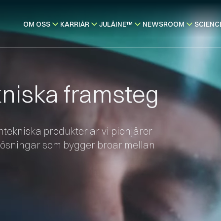
OM OSS
KARRIÄR
JULÄINE™
NEWSROOM
SCIENC
kniska framsteg
tekniska produkter är vi pionjärer
 lösningar som bygger broar mellan