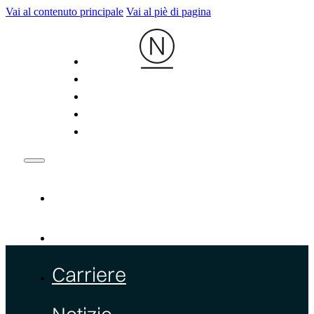
Vai al contenuto principale
Vai al piè di pagina
Chi Siamo
Prodotti
Carriere
Notizie
Contatti
Chi Siamo
Prodotti
Carriere