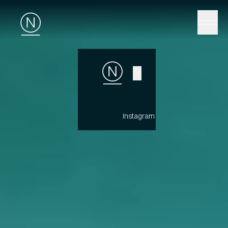
✕
Instagram
LinkedIn
YouTub
OM
Tillbaka till
översikten
OSS
KARRIÄR
Internationa
UK
English
JULÄINE™